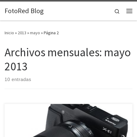
Saltar al contenido
FotoRed Blog
Search
Me
Inicio
»
2013
»
mayo
»
Página 2
Archivos mensuales:
mayo
2013
10 entradas
El mercado de productos tecnológicos y gadgets sigue su marcha