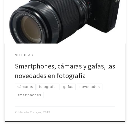
y ofrece a los aficionados novedades interesantes que se pueden
adquirir u otras que se vendrán en poco tiempo. La fotografía no
está exenta de estas novedades y hay lanzamientos importantes
de equipos y también de teléfonos inteligentes con cámaras […]
NOTICIAS
Smartphones, cámaras y gafas, las
novedades en fotografía
cámaras
fotografía
gafas
novedades
smartphones
Publicada
2 mayo, 2013