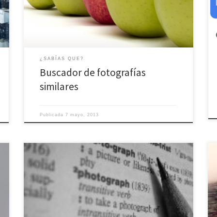
composición, etc.. De modo que es capaz de buscar
dentro de FotoRed, aquellas imágenes que son
similares visualmente. No busca por texto, ni por […]
¿SABÍAS QUE?
Buscador de fotografías
similares
Publicada
7 mayo, 2013
FotoRed recopila todas las ofertas de trabajo como
fotógrafo, de los servicios de empleo más
importantes, para que dispongas de todas las ofertas
con un solo click.