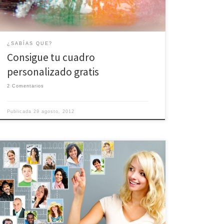
¿SABÍAS QUE?
Consigue tu cuadro
personalizado gratis
2 Comentarios
Publicada
29 agosto, 2012
FotoRed se vuelve más social, enlazando tu perfil con
las principales redes sociales en las que tengas
presencia, facebook, twitter o google plus. En este
último caso, es capaz de enlazar tu perfil con el
contenido de FotoRed, mejorando las búsquedas de
tus fotografías.