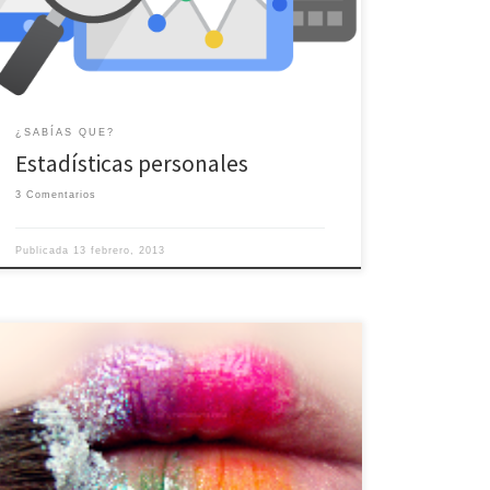
compartiendo dentro y fuera de la comunidad.
¿SABÍAS QUE?
Estadísticas personales
3 Comentarios
Publicada
13 febrero, 2013
Sorteo de un cuadro personalizado con la fotografía
que más te guste, ¿A que esperas para participar?