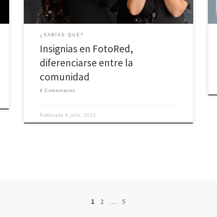
¿SABÍAS QUE?
Insignias en FotoRed,
diferenciarse entre la
comunidad
4 Comentarios
Publicada
8 julio, 2012
1
2
…
5