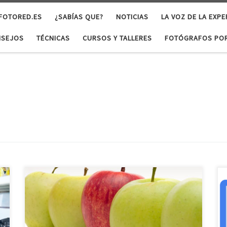
 FOTORED.ES
¿SABÍAS QUE?
NOTICIAS
LA VOZ DE LA EXPE
NSEJOS
TÉCNICAS
CURSOS Y TALLERES
FOTÓGRAFOS POR
Se ha incorporado un motor de búsqueda de
imágenes interno, que permite buscar imágenes
similares teniendo en cuenta parámetros de la
imagen, como histograma, luminosidad, colores,