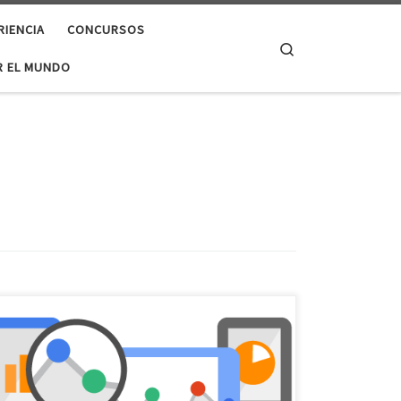
RIENCIA
CONCURSOS
Search
 EL MUNDO
Se ha incorporado las estadísticas personales de cada
fotografía que se suba a tu galería, así controlarás las
visitas y visibilidad de tu fotos, cuando vayas