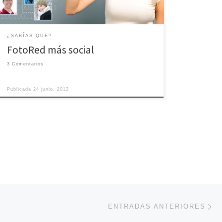
¿SABÍAS QUE?
FotoRed más social
3 Comentarios
Publicada
24 junio, 2012
En
ENTRADAS ANTERIORES