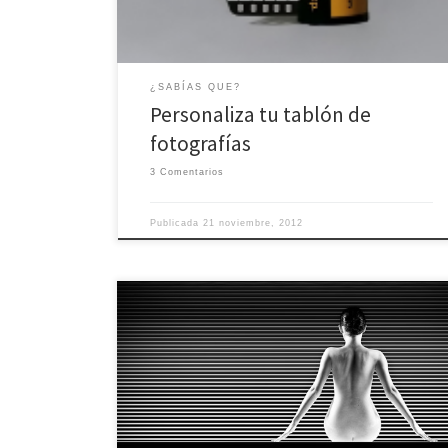
¿SABÍAS QUE?
Personaliza tu tablón de
fotografías
3 Comentarios
Publicada
21 noviembre, 2012
FotoRed estrena nueva galería con temática Glamour
y Desnudos. A disfrutar de esta maravillosa temática
fotografica!