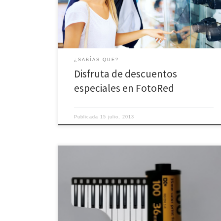
registrarte, disfrutar de descuentos en servicios y
productos relacionados con tu pasión fotográfica.
¿SABÍAS QUE?
Disfruta de descuentos
especiales en FotoRed
Publicada
15 julio, 2013
Nuevas funcionalidades están llegando a FotoRed, la
última mejora es la posibilidad de añadir música a tus
tablones fotográficos.