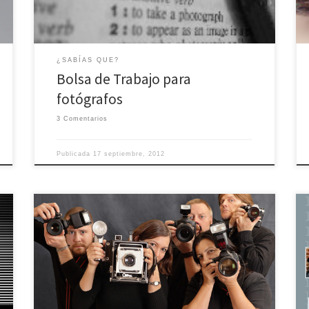
¿SABÍAS QUE?
Bolsa de Trabajo para
fotógrafos
3 Comentarios
Publicada
17 septiembre, 2012
FotoRed estrena nueva funcionalidad, las
Insignias
. Las
insignias son distinciones dentro de la comunidad de
FotoRed, que permiten de una manera sencilla tener
una visión del perfil del usuario dentro de la
comunidad.