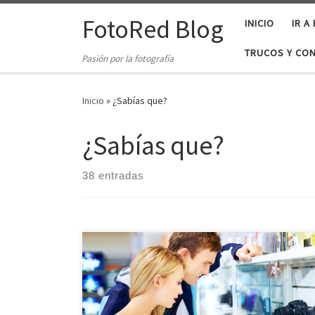
Saltar al contenido
FotoRed Blog
INICIO
IR A
TRUCOS Y CO
Pasión por la fotografía
Inicio
»
¿Sabías que?
¿Sabías que?
38 entradas
Estrenamos un nuevo sistema de promociones para
acercarte las mejores promociones disponibles en el
mercado de la fotografía. Este sistema, exclusivo para
los usuarios de FotoRed, te permite con solo