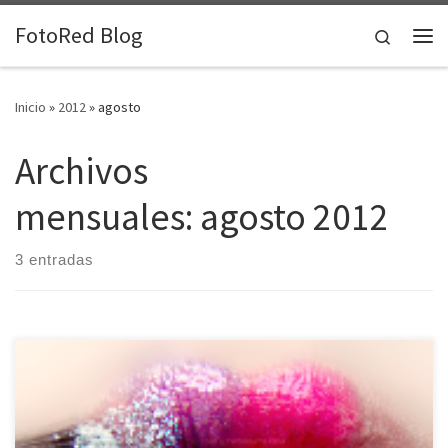
Saltar al contenido
FotoRed Blog
Search
Me
Inicio
»
2012
»
agosto
Archivos
mensuales:
agosto 2012
3 entradas