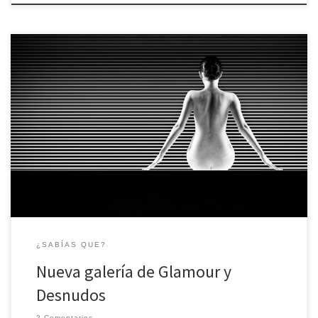
FotoRed estrena nueva galería con temática Glamour y Desnudos.
A disfrutar de esta maravillosa temática fotografica!
¿SABÍAS QUE?
Nueva galería de Glamour y
Desnudos
2 Comentarios