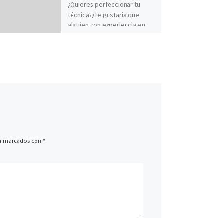
¿Quieres perfeccionar tu
técnica?¿Te gustaría que
alguien con experiencia en
fotografía te ayude a
evolucionar en este campo?
Atendiendo a estas
necesidades, FotoRed
estrena una nueva sección en
el blog, Cursos y Talleres,
para los usuarios de
FotoRed, que quieran
ofrecer su experiencia para
realizar cursos y talleres para
aprender fotografía.
án marcados con
*