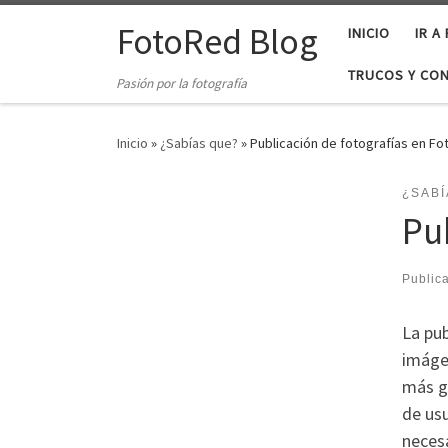
Saltar al contenido
FotoRed Blog
INICIO
IR A
TRUCOS Y CO
Pasión por la fotografía
Inicio
»
¿Sabías que?
»
Publicación de fotografías en F
¿SABÍ
Pu
Public
La pu
imáge
más gr
de usu
necesa