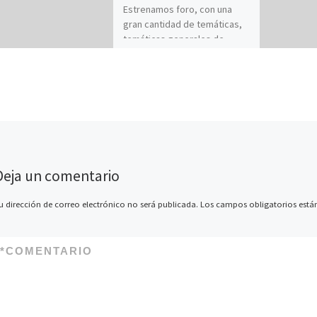
Estrenamos foro, con una
gran cantidad de temáticas,
temáticas generales de
fotografía, noticias, material,
guías del viajero fotógrafo,
tiendas on-line de interés,
etc…
Deja un comentario
u dirección de correo electrónico no será publicada.
Los campos obligatorios est
*
COMENTARIO