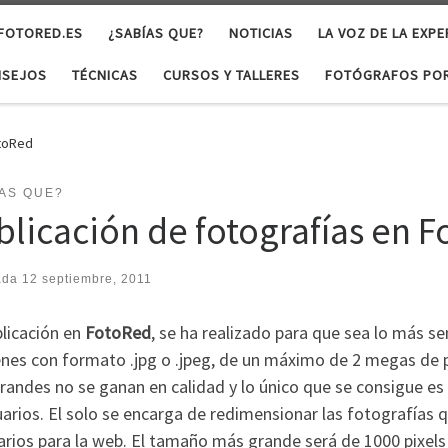
 FOTORED.ES
¿SABÍAS QUE?
NOTICIAS
LA VOZ DE LA EXPE
NSEJOS
TÉCNICAS
CURSOS Y TALLERES
FOTÓGRAFOS POR
otoRed
AS QUE?
blicación de fotografías en 
ada
12 septiembre, 2011
blicación en
FotoRed
, se ha realizado para que sea lo más sen
nes con formato .jpg o .jpeg, de un máximo de 2 megas de p
andes no se ganan en calidad y lo único que se consigue es r
arios. El solo se encarga de redimensionar las fotografías 
rios para la web. El tamaño más grande será de 1000 pixels 