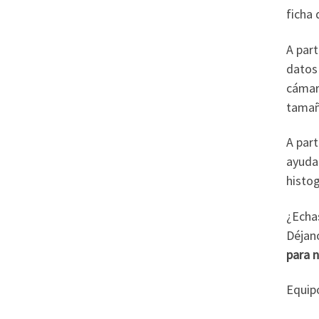
ficha 
A par
datos 
cámara
tamaño
A part
ayuda
histo
¿Echa
Déjan
para 
Equip