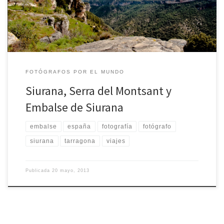
mismo nombre.
FOTÓGRAFOS POR EL MUNDO
Siurana, Serra del Montsant y
Embalse de Siurana
embalse
españa
fotografía
fotógrafo
siurana
tarragona
viajes
Publicada
20 mayo, 2013