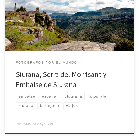
Uno de los lugares más interesantes para visitar (y fotografiar) en la
provincia de Tarragona es el pueblo de Siurana, agregado al
municipio de Cornudella del Montsant, a los pies de la Sierra del
mismo nombre.
FOTÓGRAFOS POR EL MUNDO
Siurana, Serra del Montsant y
Embalse de Siurana
embalse
españa
fotografía
fotógrafo
siurana
tarragona
viajes
Publicada
20 mayo, 2013