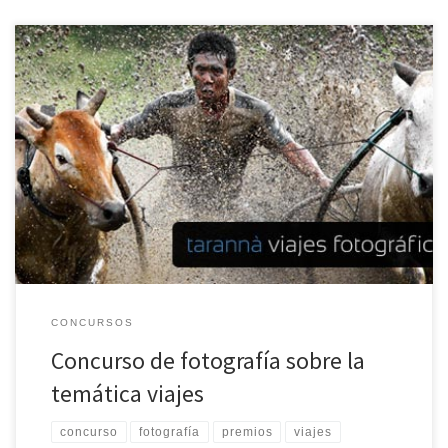
El Tarannà Club de Viatges organiza un concurso de fotografía
basado específicamente en la temática de viajes. Podrá participar
de este certamen cualquier persona que cumpla estrictamente
con esa temática. El concurso está dividido por categorías según
cada continente. El premio se reparte entre las distintas categorías
y la inscripción […]
CONCURSOS
Concurso de fotografía sobre la
temática viajes
concurso
fotografía
premios
viajes