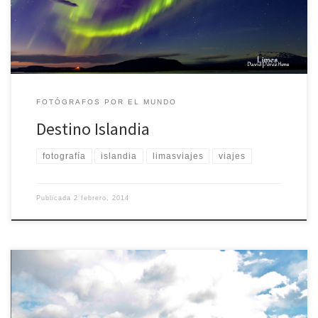
tranquilo, explicaremos los paisajes que nos rodean y
conoceremos a la fauna que […]
FOTÓGRAFOS POR EL MUNDO
Destino Islandia
fotografía
islandia
limasviajes
viajes
Publicada
2 febrero, 2014