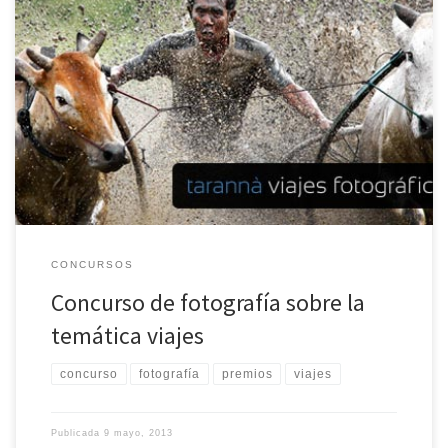
El Tarannà Club de Viatges organiza un concurso de fotografía
basado específicamente en la temática de viajes. Podrá participar
de este certamen cualquier persona que cumpla estrictamente
con esa temática. El concurso está dividido por categorías según
cada continente. El premio se reparte entre las distintas categorías
y la inscripción […]
CONCURSOS
Concurso de fotografía sobre la
temática viajes
concurso
fotografía
premios
viajes
Publicada
9 mayo, 2013