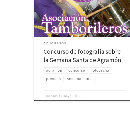
la Tamborada de la Semana Santa en el año 2014 es
organizado por la Asociación de Tamborileros de
Agramón. Este certamen se denomina el I Concurso de
fotografía […]
CONCURSOS
Concurso de fotografía sobre
la Semana Santa de Agramón
agramón
concurso
fotografía
premios
semana santa
Publicada
17 mayo, 2013