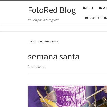
Saltar al contenido
FotoRed Blog
INICIO
IR A
TRUCOS Y CO
Pasión por la fotografía
Inicio
»
semana santa
semana santa
1 entrada
Un concurso de fotografía con 50 euros en premio y la
posibilidad de que la obra se convierta en el cartel de