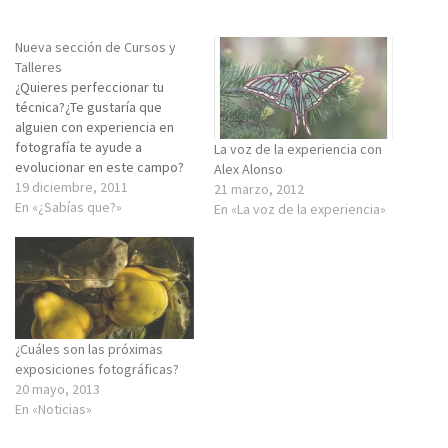
Nueva sección de Cursos y
Talleres
¿Quieres perfeccionar tu
técnica?¿Te gustaría que
alguien con experiencia en
fotografía te ayude a
La voz de la experiencia con
evolucionar en este campo?
Alex Alonso
Atendiendo a estas
19 diciembre, 2011
21 marzo, 2012
necesidades, FotoRed
En «¿Sabías que?»
En «La voz de la experiencia»
estrena una nueva sección en
el blog, Cursos y Talleres,
para los usuarios de
FotoRed, que quieran ofrecer
su experiencia para realizar
cursos y talleres para
aprender…
¿Cuáles son las próximas
exposiciones fotográficas?
20 mayo, 2013
En «Noticias»