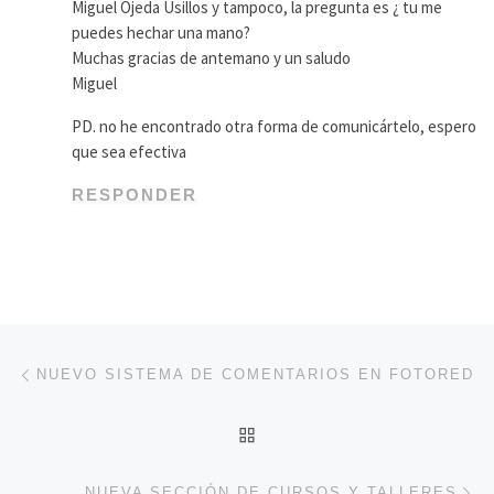
Miguel Ojeda Usillos y tampoco, la pregunta es ¿ tu me
puedes hechar una mano?
Muchas gracias de antemano y un saludo
Miguel
PD. no he encontrado otra forma de comunicártelo, espero
que sea efectiva
RESPONDER
Navegación de entradas
Entrada anterior
NUEVO SISTEMA DE COMENTARIOS EN FOTORED
VOLVER A LA LISTA DE 
En
NUEVA SECCIÓN DE CURSOS Y TALLERES