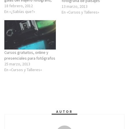
fotografía de paisajes
tiendas on-line de interés,
18 febrero, 2012
13 marzo, 2013
etc...
En «¿Sabías que?»
En «Cursos y Talleres»
Cursos gratuitos, online y
presenciales para fotógrafos
25 marzo, 2013
En «Cursos y Talleres»
AUTOR