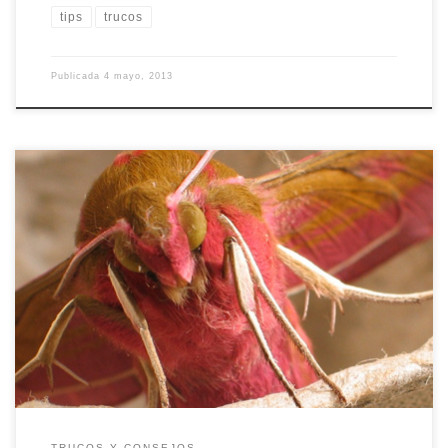
tips
trucos
Publicada
4 mayo, 2013
Una de las fotografías que resultan más atractivas a la vista son las
que se captan en primer plano. Una gran variedad de objetos
pueden ser interesantes para tomar en primer plano. En este
artículo se detallan algunas claves a tener en cuenta para lograr
imágenes con una óptima calidad. […]
TRUCOS Y CONSEJOS