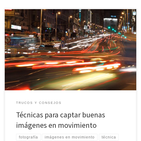
Las fotografías de movimientos pueden resultar atractivas pero
hay que saber dominar las técnicas para tomar imágenes de
acción y que se plasmen con la mejor claridad posible. Capturar
imágenes en movimiento se puede hacer mediante dos
opciones: tomar una foto borrosa para dar el aspecto del
movimiento o sino […]
TRUCOS Y CONSEJOS
Técnicas para captar buenas
imágenes en movimiento
fotografía
imágenes en movimiento
técnica