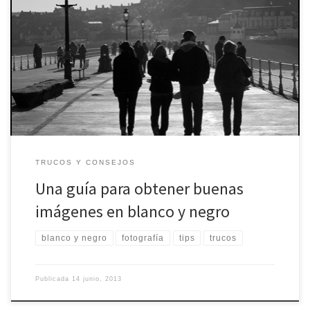
Las imágenes en blanco y negro parecen florecer como una
buena alternativa entre los aficionados y profesionales para
plasmar sujetos, paisajes y también objetos diversos. Una de las
cuestiones positivas de las fotografías acromáticas es que generan
una imagen con fuerza de un sujeto que para las fotos en color
[…]
TRUCOS Y CONSEJOS
Una guía para obtener buenas
imágenes en blanco y negro
blanco y negro
fotografía
tips
trucos
Publicada
14 junio, 2013