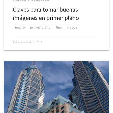
Claves para tomar buenas
imágenes en primer plano
macro
primer plano
tips
trucos
Publicada
8 abril, 2013
Una de las atracciones para los aficionados a la fotografía son los
grandes edificios arquitectónicos y paisajes urbanos. Es
fundamental conocer ciertas tácticas y herramientas para lograr las
mejores imágenes de este estilo. En este artículo se brindan
algunas claves sobre la cámara, las capturas, el momento indicado
para tomar […]