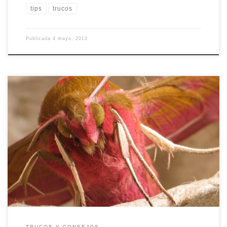
tips
trucos
Publicada
4 mayo, 2013
Una de las fotografías que resultan más atractivas a la vista son las
que se captan en primer plano. Una gran variedad de objetos
pueden ser interesantes para tomar en primer plano. En este
artículo se detallan algunas claves a tener en cuenta para lograr
imágenes con una óptima calidad. […]
TRUCOS Y CONSEJOS