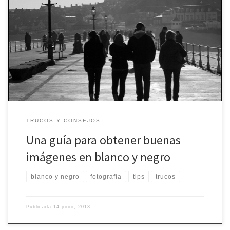
Las imágenes en blanco y negro parecen florecer como una
buena alternativa entre los aficionados y profesionales para
plasmar sujetos, paisajes y también objetos diversos. Una de las
cuestiones positivas de las fotografías acromáticas es que generan
una imagen con fuerza de un sujeto que para las fotos en color
[…]
TRUCOS Y CONSEJOS
Una guía para obtener buenas
imágenes en blanco y negro
blanco y negro
fotografía
tips
trucos
Publicada
14 junio, 2013