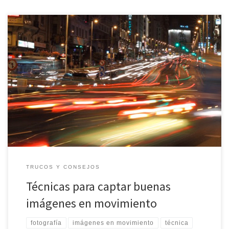
Las fotografías de movimientos pueden resultar atractivas pero
hay que saber dominar las técnicas para tomar imágenes de
acción y que se plasmen con la mejor claridad posible. Capturar
imágenes en movimiento se puede hacer mediante dos
opciones: tomar una foto borrosa para dar el aspecto del
movimiento o sino […]
TRUCOS Y CONSEJOS
Técnicas para captar buenas
imágenes en movimiento
fotografía
imágenes en movimiento
técnica