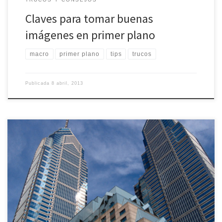
Claves para tomar buenas
imágenes en primer plano
macro
primer plano
tips
trucos
Publicada
8 abril, 2013
Una de las atracciones para los aficionados a la fotografía son los
grandes edificios arquitectónicos y paisajes urbanos. Es
fundamental conocer ciertas tácticas y herramientas para lograr las
mejores imágenes de este estilo. En este artículo se brindan
algunas claves sobre la cámara, las capturas, el momento indicado
para tomar […]